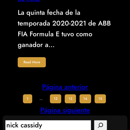
La quinta fecha de la
temporada 2020-2021 de ABB
FIA Formula E tuvo como
ganador a…
Read More
Página anterior
1
…
12
13
14
15
Página siguiente
S