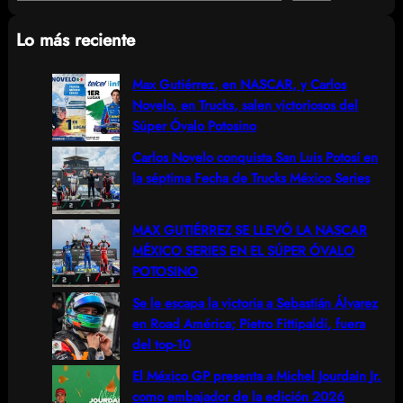
e
Lo más reciente
a
r
Max Gutiérrez, en NASCAR, y Carlos
Novelo, en Trucks, salen victoriosos del
c
Súper Óvalo Potosino
h
Carlos Novelo conquista San Luis Potosí en
la séptima Fecha de Trucks México Series
MAX GUTIÉRREZ SE LLEVÓ LA NASCAR
MÉXICO SERIES EN EL SÚPER ÓVALO
POTOSINO
Se le escapa la victoria a Sebastián Álvarez
en Road América; Pietro Fittipaldi, fuera
del top-10
El México GP presenta a Michel Jourdain Jr.
como embajador de la edición 2026