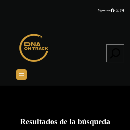
Saltar
Facebook
X
Inst
Síguenos
al
contenido
Search
Resultados de la búsqueda