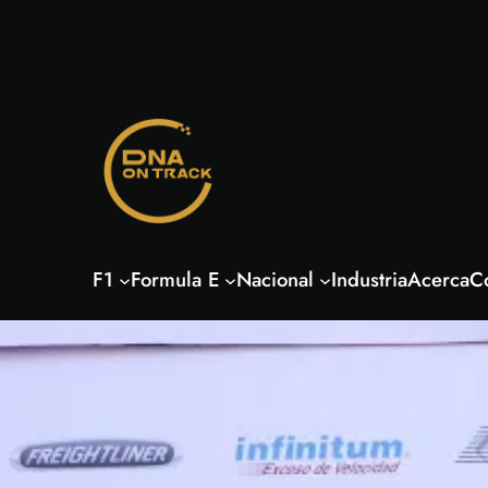
Saltar
al
contenido
F1
Formula E
Nacional
Industria
Acerca
C