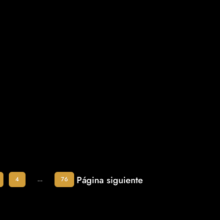
Página siguiente
4
…
76