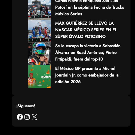
Carlos Novelo conquista San Luis
Potosí en la séptima Fecha de Trucks
México Series
MAX GUTIÉRREZ SE LLEVÓ LA
NASCAR MÉXICO SERIES EN EL
SÚPER ÓVALO POTOSINO
Se le escapa la victoria a Sebastián
Álvarez en Road América; Pietro
Fittipaldi, fuera del top-10
El México GP presenta a Michel
Jourdain Jr. como embajador de la
edición 2026
¡Síguenos!
Facebook
Instagram
X