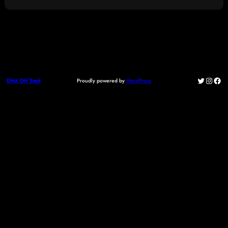
Twitter
Instag
Fac
Proudly powered by
WordPress
DNA ON Track