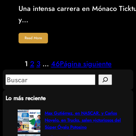
Una intensa carrera en Mónaco Tickt
y…
Read More
1
2
3
…
46
Página siguiente
S
e
Lo más reciente
a
r
Max Gutiérrez, en NASCAR, y Carlos
Novelo, en Trucks, salen victoriosos del
c
Súper Óvalo Potosino
h