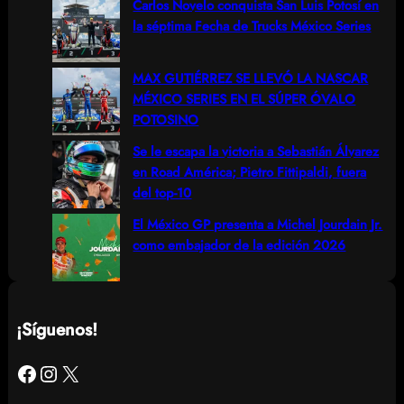
Carlos Novelo conquista San Luis Potosí en
la séptima Fecha de Trucks México Series
MAX GUTIÉRREZ SE LLEVÓ LA NASCAR
MÉXICO SERIES EN EL SÚPER ÓVALO
POTOSINO
Se le escapa la victoria a Sebastián Álvarez
en Road América; Pietro Fittipaldi, fuera
del top-10
El México GP presenta a Michel Jourdain Jr.
como embajador de la edición 2026
¡Síguenos!
Facebook
Instagram
X