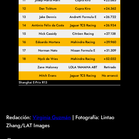
11
Josep María Martí
Cupra Kiro
+23.685
12
Dan Ticktum
Cupra Kiro
+24.362
13
Jake Dennis
Andretti Formula E
+26.722
14
António Félix da Costa
Jaguar TCS Racing
+26.934
15
Nick Cassidy
Citröen Racing
+27.138
16
Edoardo Mortara
Mahindra Racing
+29.960
17
Norman Nato
Nissan Formula E
+31.309
18
Nyck de Vries
Mahindra Racing
+52.032
Zane Maloney
LOLA YAMAHA ABT
Retirado
Mitch Evans
Jaguar TCS Racing
No arrancó
Shanghai E-Prix R13
Redacción:
Virginia Guzmán
| Fotografía: Lintao
Zhang/LAT Images