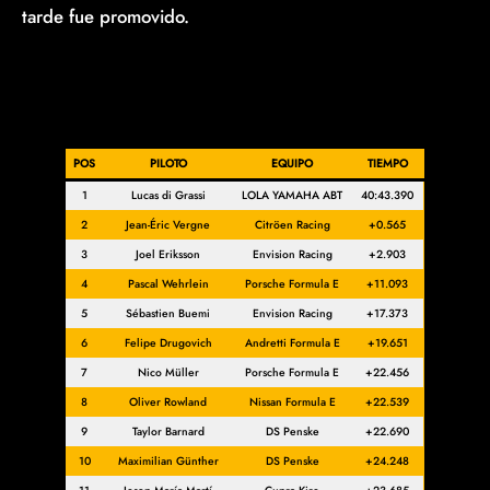
tarde fue promovido.
POS
PILOTO
EQUIPO
TIEMPO
1
Lucas di Grassi
LOLA YAMAHA ABT
40:43.390
2
Jean-Éric Vergne
Citröen Racing
+0.565
3
Joel Eriksson
Envision Racing
+2.903
4
Pascal Wehrlein
Porsche Formula E
+11.093
5
Sébastien Buemi
Envision Racing
+17.373
6
Felipe Drugovich
Andretti Formula E
+19.651
7
Nico Müller
Porsche Formula E
+22.456
8
Oliver Rowland
Nissan Formula E
+22.539
9
Taylor Barnard
DS Penske
+22.690
10
Maximilian Günther
DS Penske
+24.248