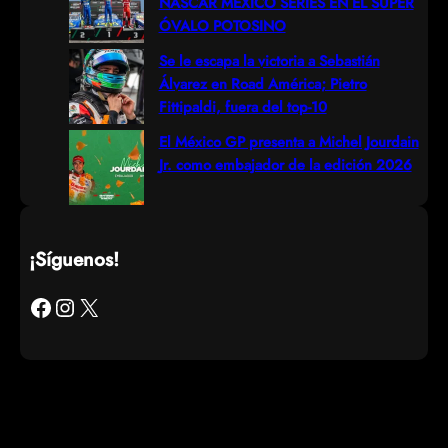
NASCAR MÉXICO SERIES EN EL SÚPER
ÓVALO POTOSINO
Se le escapa la victoria a Sebastián
Álvarez en Road América; Pietro
Fittipaldi, fuera del top-10
El México GP presenta a Michel Jourdain
Jr. como embajador de la edición 2026
¡Síguenos!
Facebook
Instagram
X