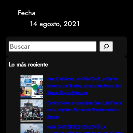
Fecha
14 agosto, 2021
S
e
Lo más reciente
a
r
Max Gutiérrez, en NASCAR, y Carlos
Novelo, en Trucks, salen victoriosos del
c
Súper Óvalo Potosino
h
Carlos Novelo conquista San Luis Potosí
en la séptima Fecha de Trucks México
Series
MAX GUTIÉRREZ SE LLEVÓ LA