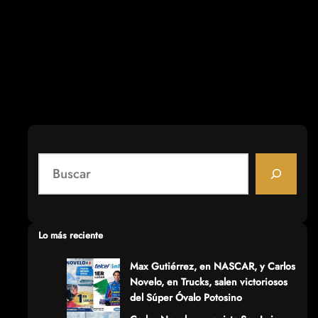
S
e
a
r
c
Lo más reciente
h
Max Gutiérrez, en NASCAR, y Carlos
Novelo, en Trucks, salen victoriosos
del Súper Óvalo Potosino