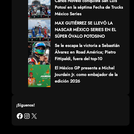
Carlos Novelo conquista San Luis
Potosí en la séptima Fecha de Trucks
México Series
MAX GUTIÉRREZ SE LLEVÓ LA
NASCAR MÉXICO SERIES EN EL
SÚPER ÓVALO POTOSINO
Se le escapa la victoria a Sebastián
Álvarez en Road América; Pietro
Fittipaldi, fuera del top-10
El México GP presenta a Michel
Jourdain Jr. como embajador de la
edición 2026
¡Síguenos!
Facebook
Instagram
X