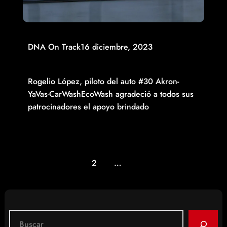
DNA On Track
16 diciembre, 2023
FUE UN 2023 BUENO: ROGELIO LÓPEZ; PROMETE LLEGAR
MÁS REFORZADO EN 2024
Rogelio López, piloto del auto #30 Akron-
YaVas-CarWashEcoWash agradeció a todos sus
patrocinadores el apoyo brindado
Read More
Página anterior
1
2
3
4
…
178
Página siguiente
S