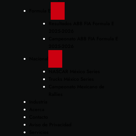
Formula E
Resultados ABB FIA Formula E
2025-2026
Campeonato ABB FIA Formula E
2025-2026
Nacional
NASCAR México Series
Trucks México Series
Campeonato Mexicano de
Rallies
Industria
Acerca
Contacto
Aviso de Privacidad
Servicios