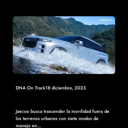
Read More
DNA On Track
18 diciembre, 2023
JAECOO ROMPE LA BARRERA DE LAS SUV’S
TRADICIONALES CON SU FILOSOFÍA “FROM CLASSIC
BEYOND CLASSIC”
Jaecoo busca trascender la movilidad fuera de
los terrenos urbanos con siete modos de
manejo en…