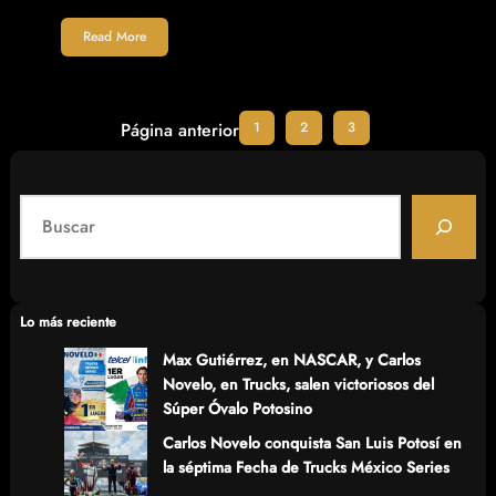
Read More
1
2
3
Página anterior
S
e
a
r
c
Lo más reciente
h
Max Gutiérrez, en NASCAR, y Carlos
Novelo, en Trucks, salen victoriosos del
Súper Óvalo Potosino
Carlos Novelo conquista San Luis Potosí en
la séptima Fecha de Trucks México Series