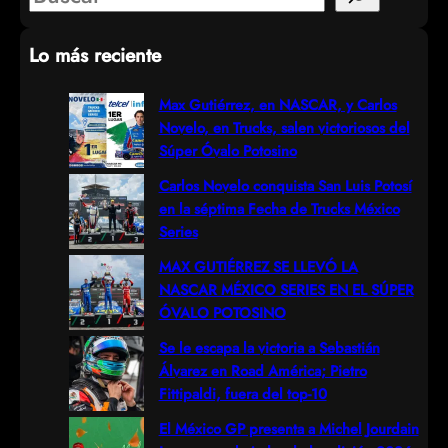
e
Lo más reciente
a
r
Max Gutiérrez, en NASCAR, y Carlos
Novelo, en Trucks, salen victoriosos del
c
Súper Óvalo Potosino
h
Carlos Novelo conquista San Luis Potosí
en la séptima Fecha de Trucks México
Series
MAX GUTIÉRREZ SE LLEVÓ LA
NASCAR MÉXICO SERIES EN EL SÚPER
ÓVALO POTOSINO
Se le escapa la victoria a Sebastián
Álvarez en Road América; Pietro
Fittipaldi, fuera del top-10
El México GP presenta a Michel Jourdain