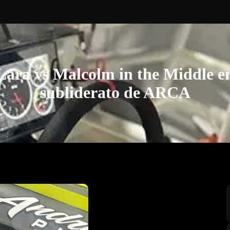
Lara vs Malcolm in the Middle e
subliderato de ARCA