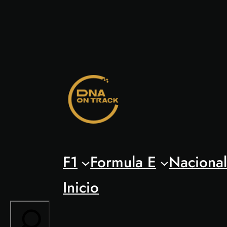
Saltar
al
contenido
F1
Formula E
Naciona
Inicio
Search