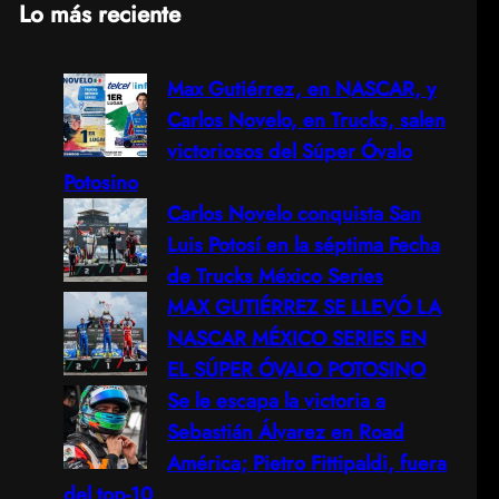
Lo más reciente
a
Max Gutiérrez, en NASCAR, y
r
Carlos Novelo, en Trucks, salen
c
victoriosos del Súper Óvalo
Potosino
h
Carlos Novelo conquista San
Luis Potosí en la séptima Fecha
de Trucks México Series
MAX GUTIÉRREZ SE LLEVÓ LA
NASCAR MÉXICO SERIES EN
EL SÚPER ÓVALO POTOSINO
Se le escapa la victoria a
Sebastián Álvarez en Road
América; Pietro Fittipaldi, fuera
del top-10