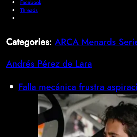
Facebook
Threads
Categories
:
ARCA Menards Seri
Andrés Pérez de Lara
Falla mecánica frustra aspira