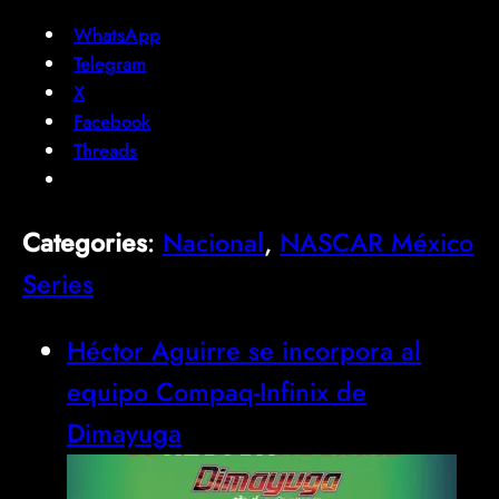
WhatsApp
Telegram
X
Facebook
Threads
Categories
:
Nacional
, 
NASCAR México
Series
Héctor Aguirre se incorpora al
equipo Compaq-Infinix de
Dimayuga