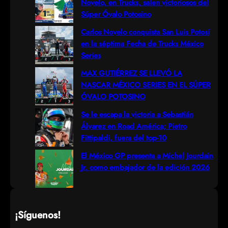
Novelo, en Trucks, salen victoriosos del
c
Súper Óvalo Potosino
h
Carlos Novelo conquista San Luis Potosí
en la séptima Fecha de Trucks México
Series
MAX GUTIÉRREZ SE LLEVÓ LA
NASCAR MÉXICO SERIES EN EL SÚPER
ÓVALO POTOSINO
Se le escapa la victoria a Sebastián
Álvarez en Road América; Pietro
Fittipaldi, fuera del top-10
El México GP presenta a Michel Jourdain
Jr. como embajador de la edición 2026
¡Síguenos!