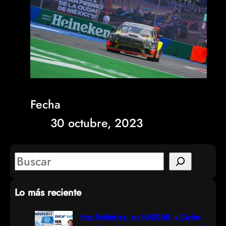
Fecha
30 octubre, 2023
S
e
Lo más reciente
a
r
Max Gutiérrez, en NASCAR, y Carlos