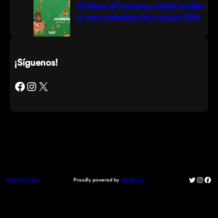
El México GP presenta a Michel Jourdain
Jr. como embajador de la edición 2026
¡Síguenos!
Facebook
Instagram
X
Twitter
Instag
Fac
Proudly powered by
WordPress
DNA ON Track