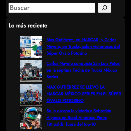
S
e
Lo más reciente
a
r
Max Gutiérrez, en NASCAR, y Carlos
Novelo, en Trucks, salen victoriosos del
c
Súper Óvalo Potosino
h
Carlos Novelo conquista San Luis Potosí
en la séptima Fecha de Trucks México
Series
MAX GUTIÉRREZ SE LLEVÓ LA
NASCAR MÉXICO SERIES EN EL SÚPER
ÓVALO POTOSINO
Se le escapa la victoria a Sebastián
Álvarez en Road América; Pietro
Fittipaldi, fuera del top-10