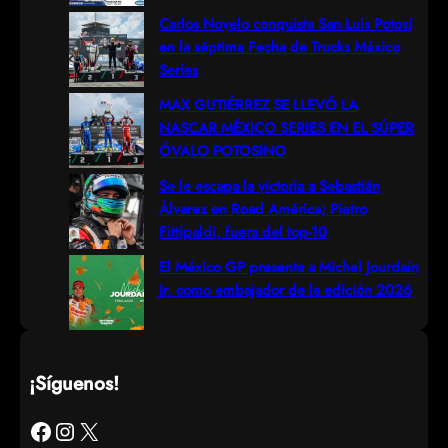
h
Carlos Novelo conquista San Luis Potosí
en la séptima Fecha de Trucks México
Series
MAX GUTIÉRREZ SE LLEVÓ LA
NASCAR MÉXICO SERIES EN EL SÚPER
ÓVALO POTOSINO
Se le escapa la victoria a Sebastián
Álvarez en Road América; Pietro
Fittipaldi, fuera del top-10
El México GP presenta a Michel Jourdain
Jr. como embajador de la edición 2026
¡Síguenos!
Facebook
Instagram
X