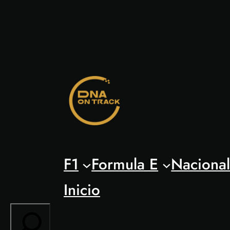
Saltar
al
contenido
F1
Formula E
Naciona
Inicio
Search