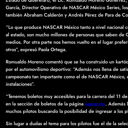
Estado de Querétaro; el Lic. Romualdo Moreno Gutiérrez
García, Director Operativo de NASCAR México Series, los
también Abraham Calderón y Andrés Pérez de Para de Com
“Lo que produce NASCAR México tanto a nivel nacional c
al estado, son mucho millones de personas que saben de Qu
medios. Por otra parte nos hemos vuelto en el lugar prefer
otros”, expresó Paola Ortega.
Romualdo Moreno comentó que se ha construido un kartódr
por el automovilismo deportivo: “Además nos llena de sati
campeonato tan importante como el de NASCAR México, qu
instalaciones”.
“Tenemos boletos muy accesibles para la carrera del 11 d
en la sección de boletos de la página
nascar.mx
. Además 
muchos pilotos buscando la posibilidad de ingresar a los p
Sin lugar a dudas el tema para los pilotos fue el de la sele