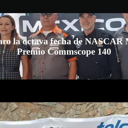
aro la octava fecha de NASCAR M
Premio Commscope 140