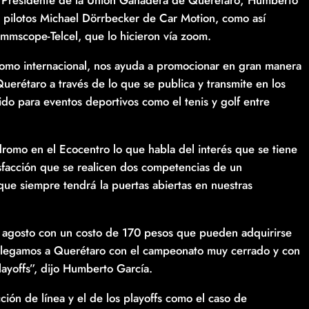
, Presidente de la Unión Ganadera de Querétaro; Humberto
 pilotos Michael Dörrbecker de Car Motion, como así
mscope-Telcel, que lo hicieron vía zoom.
omo internacional, nos ayuda a promocionar en gran manera
erétaro a través de lo que se publica y transmite en los
ido para eventos deportivos como el tenis y golf entre
omo en el Ecocentro lo que habla del interés que se tiene
sfacción que se realicen dos competencias de un
e siempre tendrá la puertas abiertas en nuestras
e agosto con un costo de 170 pesos que pueden adquirirse
llegamos a Querétaro con el campeonato muy cerrado y con
layoffs”, dijo Humberto García.
cción de línea y el de los playoffs como el caso de