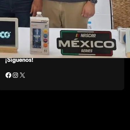
El México GP presenta a Michel
Jourdain Jr. como embajador
de la edición 2026
¡Síguenos!
Facebook
Instagram
X