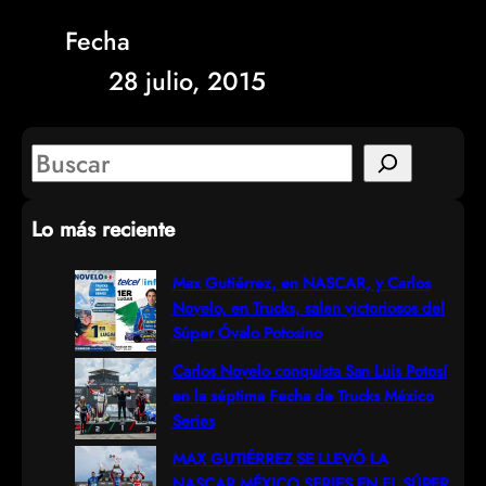
Fecha
28 julio, 2015
S
e
Lo más reciente
a
r
Max Gutiérrez, en NASCAR, y Carlos
Novelo, en Trucks, salen victoriosos del
c
Súper Óvalo Potosino
h
Carlos Novelo conquista San Luis Potosí
en la séptima Fecha de Trucks México
Series
MAX GUTIÉRREZ SE LLEVÓ LA
NASCAR MÉXICO SERIES EN EL SÚPER