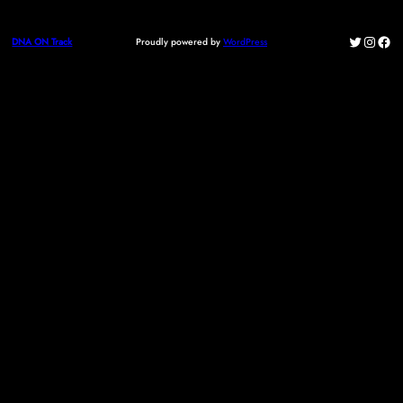
Twitter
Instag
Fac
Proudly powered by
WordPress
DNA ON Track