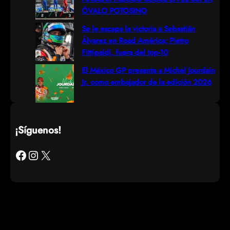
ÓVALO POTOSINO
Se le escapa la victoria a Sebastián
Álvarez en Road América; Pietro
Fittipaldi, fuera del top-10
El México GP presenta a Michel Jourdain
Jr. como embajador de la edición 2026
¡Síguenos!
Facebook
Instagram
X