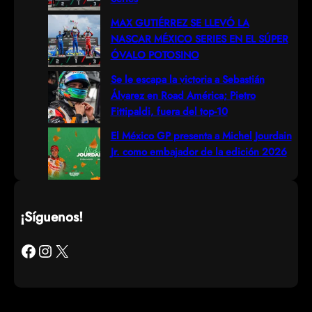
MAX GUTIÉRREZ SE LLEVÓ LA
NASCAR MÉXICO SERIES EN EL SÚPER
ÓVALO POTOSINO
Se le escapa la victoria a Sebastián
Álvarez en Road América; Pietro
Fittipaldi, fuera del top-10
El México GP presenta a Michel Jourdain
Jr. como embajador de la edición 2026
¡Síguenos!
Facebook
Instagram
X