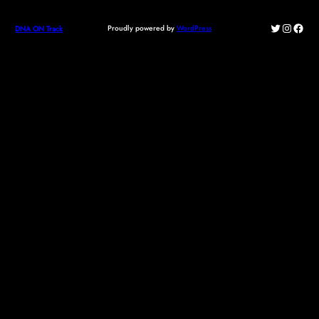
Twitter
Instagr
Face
Proudly powered by
WordPress
DNA ON Track