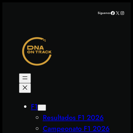
Saltar
Facebook
X
Insta
Síguenos
al
contenido
F1
Resultados F1 2026
Campeonato F1 2026