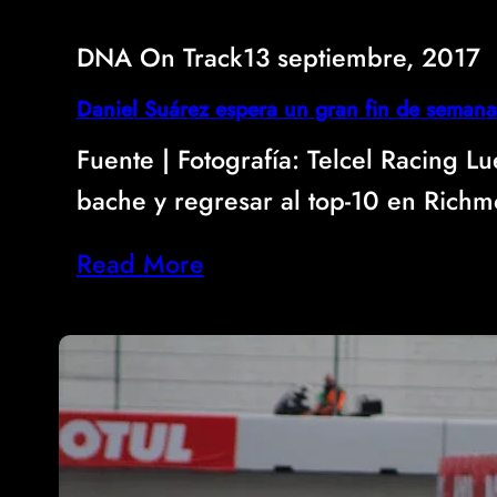
DNA On Track
13 septiembre, 2017
Daniel Suárez espera un gran fin de seman
Fuente | Fotografí­a: Telcel Racing L
bache y regresar al top-10 en Rich
Read More