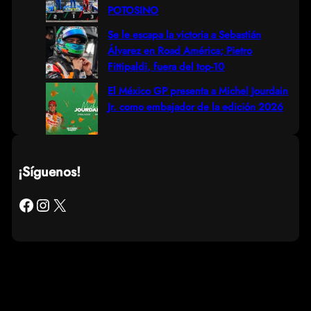
POTOSINO
Se le escapa la victoria a Sebastián
Álvarez en Road América; Pietro
Fittipaldi, fuera del top-10
El México GP presenta a Michel Jourdain
Jr. como embajador de la edición 2026
¡Síguenos!
Facebook
Instagram
X