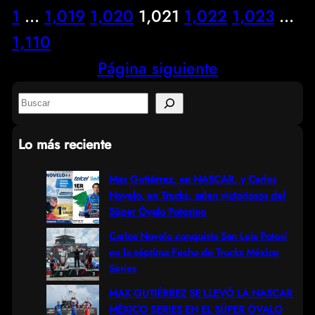
1
…
1,019
1,020
1,021
1,022
1,023
…
1,110
Página siguiente
S
e
Lo más reciente
a
r
Max Gutiérrez, en NASCAR, y Carlos
Novelo, en Trucks, salen victoriosos del
c
Súper Óvalo Potosino
h
Carlos Novelo conquista San Luis Potosí
en la séptima Fecha de Trucks México
Series
MAX GUTIÉRREZ SE LLEVÓ LA NASCAR
MÉXICO SERIES EN EL SÚPER ÓVALO