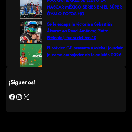
MAX GUTIÉRREZ SE LLEVÓ LA
NASCAR MÉXICO SERIES EN EL SÚPER
ÓVALO POTOSINO
Se le escapa la victoria a Sebastián
Álvarez en Road América; Pietro
Fittipaldi, fuera del top-10
El México GP presenta a Michel Jourdain
Jr. como embajador de la edición 2026
¡Síguenos!
Facebook
Instagram
X