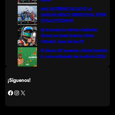
MAX GUTIÉRREZ SE LLEVÓ LA
NASCAR MÉXICO SERIES EN EL SÚPER
ÓVALO POTOSINO
Se le escapa la victoria a Sebastián
Álvarez en Road América; Pietro
Fittipaldi, fuera del top-10
El México GP presenta a Michel Jourdain
Jr. como embajador de la edición 2026
¡Síguenos!
Facebook
Instagram
X