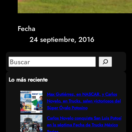
Fecha
24 septiembre, 2016
S
e
Lo más reciente
a
r
Max Gutiérrez, en NASCAR, y Carlos
Novelo, en Trucks, salen victoriosos del
c
Súper Óvalo Potosino
h
Carlos Novelo conquista San Luis Potosí
en la séptima Fecha de Trucks México
Series