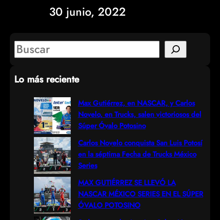
30 junio, 2022
S
e
Lo más reciente
a
r
Max Gutiérrez, en NASCAR, y Carlos
Novelo, en Trucks, salen victoriosos del
c
Súper Óvalo Potosino
h
Carlos Novelo conquista San Luis Potosí
en la séptima Fecha de Trucks México
Series
MAX GUTIÉRREZ SE LLEVÓ LA
NASCAR MÉXICO SERIES EN EL SÚPER
ÓVALO POTOSINO