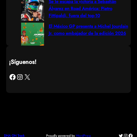
Se le escapa la victoria a Sebastián
Álvarez en Road América; Pietro
Fittipaldi, fuera del top-10
El México GP presenta a Michel Jourdain
Jr. como embajador de la edición 2026
¡Síguenos!
Facebook
Instagram
X
Twitter
Instag
Fac
Proudly powered by
WordPress
DNA ON Track