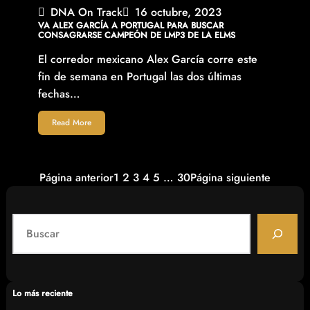
DNA On Track
16 octubre, 2023
VA ALEX GARCÍA A PORTUGAL PARA BUSCAR
CONSAGRARSE CAMPEÓN DE LMP3 DE LA ELMS
El corredor mexicano Alex García corre este
fin de semana en Portugal las dos últimas
fechas…
Read More
Página anterior
1
2
3
4
5
…
30
Página siguiente
S
e
a
r
c
Lo más reciente
h