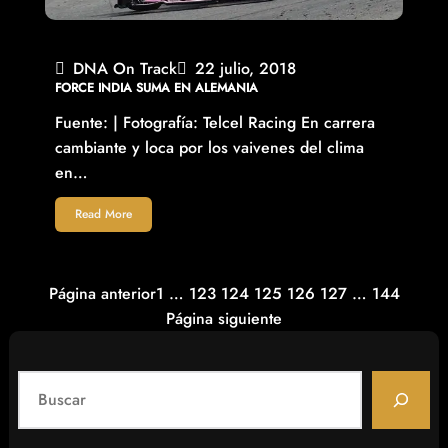
DNA On Track
22 julio, 2018
FORCE INDIA SUMA EN ALEMANIA
Fuente: | Fotografía: Telcel Racing En carrera
cambiante y loca por los vaivenes del clima
en…
Read More
Página anterior
1
…
123
124
125
126
127
…
144
Página siguiente
S
e
a