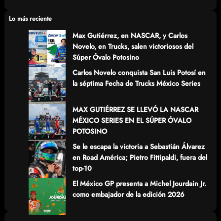
r
c
Lo más reciente
h
Max Gutiérrez, en NASCAR, y Carlos
Novelo, en Trucks, salen victoriosos del
Súper Óvalo Potosino
Carlos Novelo conquista San Luis Potosí en
la séptima Fecha de Trucks México Series
MAX GUTIÉRREZ SE LLEVÓ LA NASCAR
MÉXICO SERIES EN EL SÚPER ÓVALO
POTOSINO
Se le escapa la victoria a Sebastián Álvarez
en Road América; Pietro Fittipaldi, fuera del
top-10
El México GP presenta a Michel Jourdain Jr.
como embajador de la edición 2026