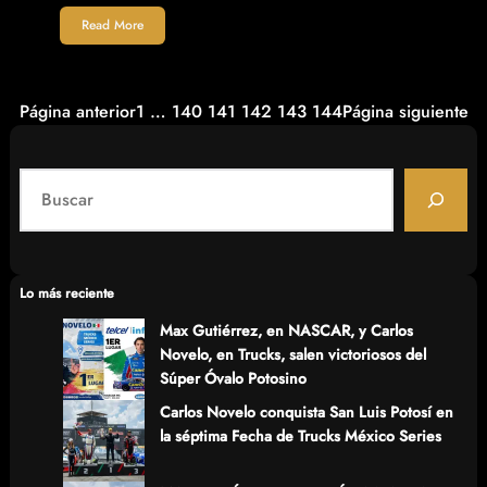
Read More
Página anterior
1
…
140
141
142
143
144
Página siguiente
S
e
a
r
c
Lo más reciente
h
Max Gutiérrez, en NASCAR, y Carlos
Novelo, en Trucks, salen victoriosos del
Súper Óvalo Potosino
Carlos Novelo conquista San Luis Potosí en
la séptima Fecha de Trucks México Series