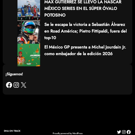
MAX GUTIÉRREZ SE LLEVÓ LA NASCAR
MÉXICO SERIES EN EL SÚPER ÓVALO
POTOSINO
Se le escapa la victoria a Sebastián Álvarez
en Road América; Pietro Fittipaldi, fuera del
top-10
El México GP presenta a Michel Jourdain Jr.
como embajador de la edición 2026
¡Síguenos!
Facebook
Instagram
X
Twitter
Instag
Fac
DNA ON TRACK
Proudly powered by
WordPress