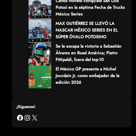
Carlos Novelo conquista San Luis
Potosí en la séptima Fecha de Trucks
México Series
MAX GUTIÉRREZ SE LLEVÓ LA
NASCAR MÉXICO SERIES EN EL
SÚPER ÓVALO POTOSINO
Se le escapa la victoria a Sebastián
Álvarez en Road América; Pietro
Fittipaldi, fuera del top-10
El México GP presenta a Michel
Jourdain Jr. como embajador de la
edición 2026
¡Síguenos!
Facebook
Instagram
X