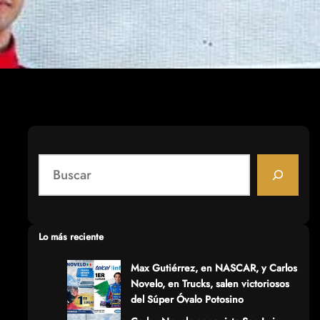
S
e
a
r
c
Lo más reciente
h
Max Gutiérrez, en NASCAR, y Carlos
Novelo, en Trucks, salen victoriosos
del Súper Óvalo Potosino