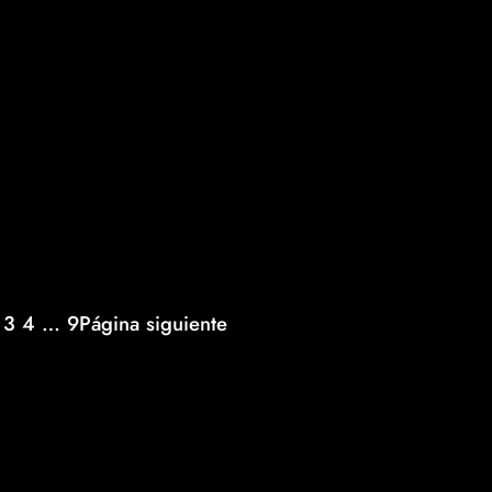
3
4
…
9
Página siguiente