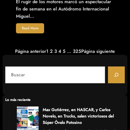
El rugir de los motores marcó un espectacular
fin de semana en el Autódromo Internacional
Miguel…
Read More
Página anterior
1
2
3
4
5
…
325
Página siguiente
S
e
a
r
c
Lo más reciente
h
Max Gutiérrez, en NASCAR, y Carlos
Novelo, en Trucks, salen victoriosos del
Súper Óvalo Potosino