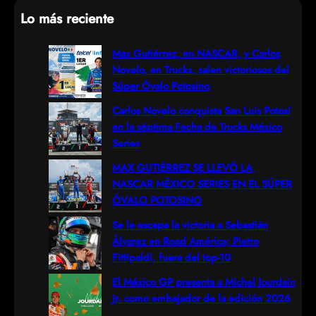
e
Lo más reciente
a
r
Max Gutiérrez, en NASCAR, y Carlos
Novelo, en Trucks, salen victoriosos del
c
Súper Óvalo Potosino
h
Carlos Novelo conquista San Luis Potosí
en la séptima Fecha de Trucks México
Series
MAX GUTIÉRREZ SE LLEVÓ LA
NASCAR MÉXICO SERIES EN EL SÚPER
ÓVALO POTOSINO
Se le escapa la victoria a Sebastián
Álvarez en Road América; Pietro
Fittipaldi, fuera del top-10
El México GP presenta a Michel Jourdain
Jr. como embajador de la edición 2026