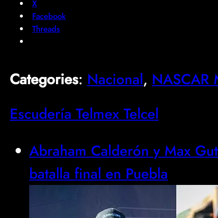
X
Facebook
Threads
Categories
:
Nacional
, 
NASCAR M
Escudería Telmex Telcel
Abraham Calderón y Max Guti
batalla final en Puebla