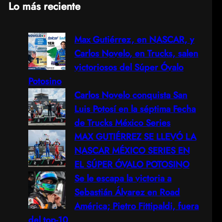
Lo más reciente
a
Max Gutiérrez, en NASCAR, y
r
Carlos Novelo, en Trucks, salen
c
victoriosos del Súper Óvalo
Potosino
h
Carlos Novelo conquista San
Luis Potosí en la séptima Fecha
de Trucks México Series
MAX GUTIÉRREZ SE LLEVÓ LA
NASCAR MÉXICO SERIES EN
EL SÚPER ÓVALO POTOSINO
Se le escapa la victoria a
Sebastián Álvarez en Road
América; Pietro Fittipaldi, fuera
del top-10