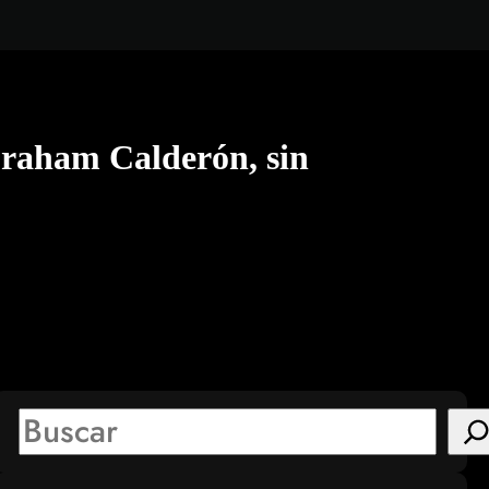
braham Calderón, sin
S
e