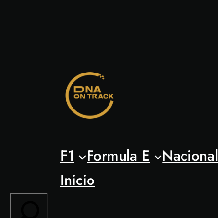
Saltar
al
contenido
F1
Formula E
Naciona
Inicio
Search