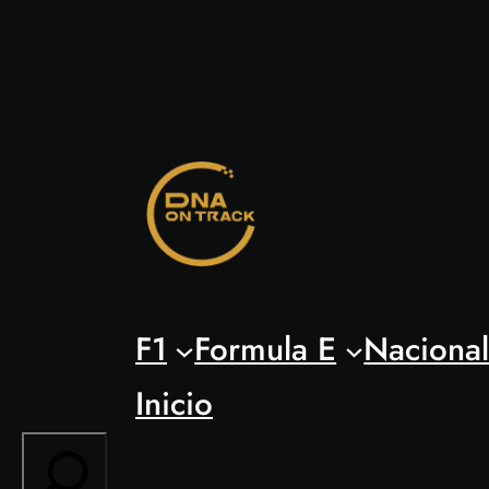
Saltar
al
contenido
F1
Formula E
Naciona
Inicio
Search