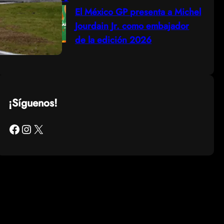
El México GP presenta a Michel
Jourdain Jr. como embajador
de la edición 2026
¡Síguenos!
Facebook
Instagram
X