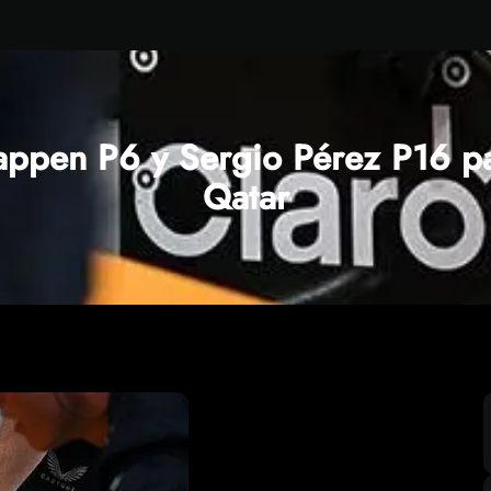
tappen P6 y Sergio Pérez P16 pa
Qatar