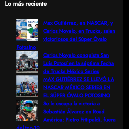
Lo más reciente
a
Max Gutiérrez, en NASCAR, y
r
Carlos Novelo, en Trucks, salen
c
victoriosos del Súper Óvalo
Potosino
h
Carlos Novelo conquista San
Luis Potosí en la séptima Fecha
de Trucks México Series
MAX GUTIÉRREZ SE LLEVÓ LA
NASCAR MÉXICO SERIES EN
EL SÚPER ÓVALO POTOSINO
Se le escapa la victoria a
Sebastián Álvarez en Road
América; Pietro Fittipaldi, fuera
del top-10