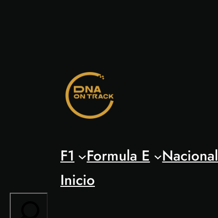
Saltar
al
contenido
F1
Formula E
Naciona
Inicio
Search