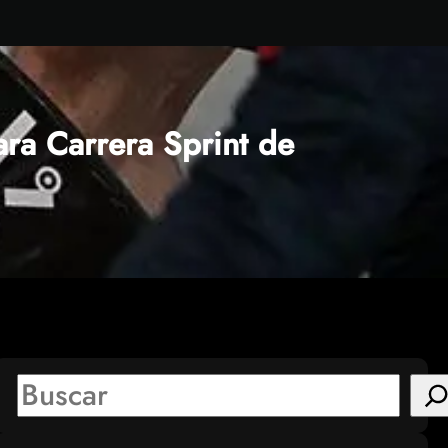
ra Carrera Sprint de
S
e