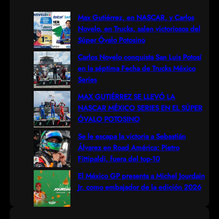
r
Max Gutiérrez, en NASCAR, y Carlos
Novelo, en Trucks, salen victoriosos del
c
Súper Óvalo Potosino
h
Carlos Novelo conquista San Luis Potosí
en la séptima Fecha de Trucks México
Series
MAX GUTIÉRREZ SE LLEVÓ LA
NASCAR MÉXICO SERIES EN EL SÚPER
ÓVALO POTOSINO
Se le escapa la victoria a Sebastián
Álvarez en Road América; Pietro
Fittipaldi, fuera del top-10
El México GP presenta a Michel Jourdain
Jr. como embajador de la edición 2026