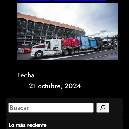
Fecha
21 octubre, 2024
S
e
Lo más reciente
a