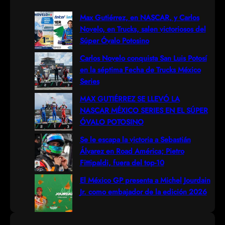
r
Max Gutiérrez, en NASCAR, y Carlos
Novelo, en Trucks, salen victoriosos del
c
Súper Óvalo Potosino
h
Carlos Novelo conquista San Luis Potosí
en la séptima Fecha de Trucks México
Series
MAX GUTIÉRREZ SE LLEVÓ LA
NASCAR MÉXICO SERIES EN EL SÚPER
ÓVALO POTOSINO
Se le escapa la victoria a Sebastián
Álvarez en Road América; Pietro
Fittipaldi, fuera del top-10
El México GP presenta a Michel Jourdain
Jr. como embajador de la edición 2026