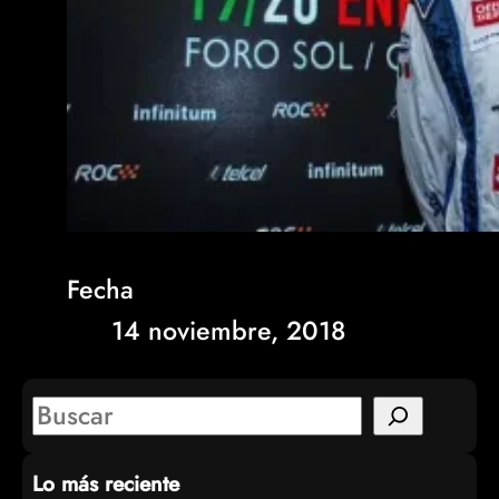
Fecha
14 noviembre, 2018
S
e
Lo más reciente
a