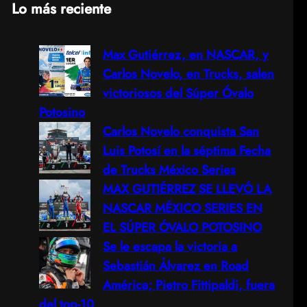
Lo más reciente
a
Max Gutiérrez, en NASCAR, y
r
Carlos Novelo, en Trucks, salen
c
victoriosos del Súper Óvalo
Potosino
h
Carlos Novelo conquista San
Luis Potosí en la séptima Fecha
de Trucks México Series
MAX GUTIÉRREZ SE LLEVÓ LA
NASCAR MÉXICO SERIES EN
EL SÚPER ÓVALO POTOSINO
Se le escapa la victoria a
Sebastián Álvarez en Road
América; Pietro Fittipaldi, fuera
del top-10