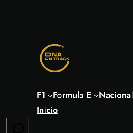
Saltar
al
contenido
F1
Formula E
Naciona
Inicio
Search