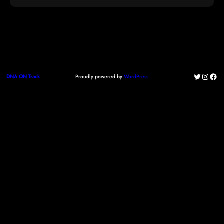
Twitter
Instag
Fac
Proudly powered by
WordPress
DNA ON Track