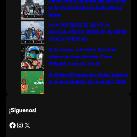
Carlos Novelo conquista San Luis Potosí
en la séptima Fecha de Trucks México
Series
MAX GUTIÉRREZ SE LLEVÓ LA
NASCAR MÉXICO SERIES EN EL SÚPER
ÓVALO POTOSINO
Se le escapa la victoria a Sebastián
Álvarez en Road América; Pietro
Fittipaldi, fuera del top-10
El México GP presenta a Michel Jourdain
Jr. como embajador de la edición 2026
¡Síguenos!
Facebook
Instagram
X