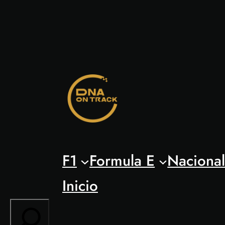
Saltar
al
contenido
F1
Formula E
Naciona
Inicio
Search