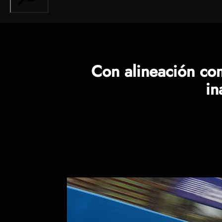
Con alineación co
i