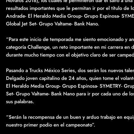
Novatos 2018), los cuales le permitieron dar el salto a un
resultados importantes que le permitan ir por el título de
Andrade- El Heraldo Media Group- Grupo Espinosa- SYMET
Global Jet Set- Grupo Valtame- Bank Nano.
“Para este inicio de temporada me siento emocionado y ansi
categoría Challenge, un reto importante en mi carrera en 
durante mucho tiempo con el objetivo claro de ser campeó
Pasando a Trucks México Series, dos serán los nuevos tal
Delgado joven capitalino de 24 años, quien tome el vola
El Heraldo Media Group- Grupo Espinosa- SYMETRY- Grupo
Set- Grupo Valtame- Bank Nano para ir por cada uno de lo
sus palabras.
“Serán la recompensa de un buen y arduo trabajo en equi
nuestro primer podio en el campeonato”.