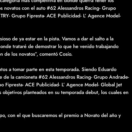
a categoría más competitiva en donde querrá tener los
 los novatos con el auto #62 Alessandros Racing- Grupo
RY- Grupo Fipresta- ACE Publicidad- L’ Agence Model-
oso de ya estar en la pista. Vamos a dar el salto a la
donde trataré de demostrar lo que he venido trabajando
n de los novatos”, comentó Cosío.
entos a tomar parte en esta temporada. Siendo Eduardo
nte de la camioneta #62 Alessandros Racing- Grupo Andrade-
 Fipresta- ACE Publicidad- L’ Agence Model- Global Jet
s objetivos planteados en su temporada debut, los cuales en
po, con el que buscaremos el premio a Novato del año y