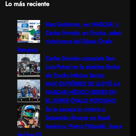
Lo más reciente
a
Max Gutiérrez, en NASCAR, y
r
Carlos Novelo, en Trucks, salen
c
victoriosos del Súper Óvalo
Potosino
h
Carlos Novelo conquista San
Luis Potosí en la séptima Fecha
de Trucks México Series
MAX GUTIÉRREZ SE LLEVÓ LA
NASCAR MÉXICO SERIES EN
EL SÚPER ÓVALO POTOSINO
Se le escapa la victoria a
Sebastián Álvarez en Road
América; Pietro Fittipaldi, fuera
del top-10