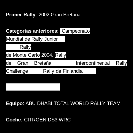
Primer Rally:
2002 Gran Bretaña
Categorías anteriores:
Campeonato
Mundial de Rally Junior
en
2003,
Rally
de Monte Carlo
2004,
Rally
de Gran Bretaña
2004,
Intercontinental Rally
Challenge
2009,
Rally de Finlandia
2013
Categoría actual:
WRC
Equipo:
ABU DHABI TOTAL WORLD RALLY TEAM
Coche:
CITROEN DS3 WRC