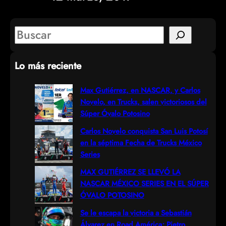
S
e
Lo más reciente
a
r
Max Gutiérrez, en NASCAR, y Carlos
Novelo, en Trucks, salen victoriosos del
c
Súper Óvalo Potosino
h
Carlos Novelo conquista San Luis Potosí
en la séptima Fecha de Trucks México
Series
MAX GUTIÉRREZ SE LLEVÓ LA
NASCAR MÉXICO SERIES EN EL SÚPER
ÓVALO POTOSINO
Se le escapa la victoria a Sebastián
Álvarez en Road América; Pietro