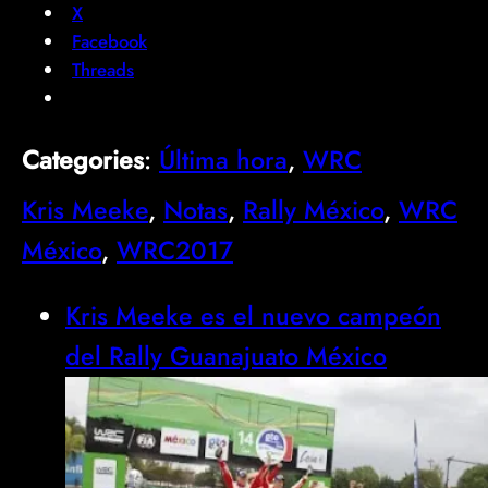
X
Facebook
Threads
Categories
:
Última hora
, 
WRC
Kris Meeke
, 
Notas
, 
Rally México
, 
WRC
México
, 
WRC2017
Kris Meeke es el nuevo campeón
del Rally Guanajuato México