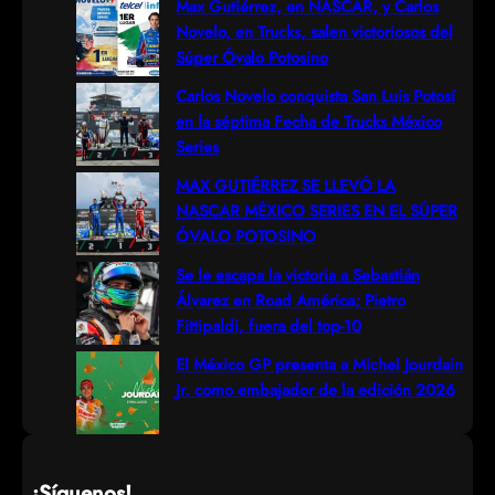
r
Max Gutiérrez, en NASCAR, y Carlos
Novelo, en Trucks, salen victoriosos del
c
Súper Óvalo Potosino
h
Carlos Novelo conquista San Luis Potosí
en la séptima Fecha de Trucks México
Series
MAX GUTIÉRREZ SE LLEVÓ LA
NASCAR MÉXICO SERIES EN EL SÚPER
ÓVALO POTOSINO
Se le escapa la victoria a Sebastián
Álvarez en Road América; Pietro
Fittipaldi, fuera del top-10
El México GP presenta a Michel Jourdain
Jr. como embajador de la edición 2026
¡Síguenos!