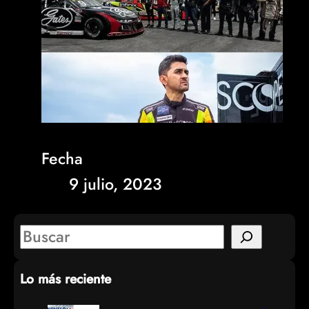
Fecha
9 julio, 2023
S
e
Lo más reciente
a