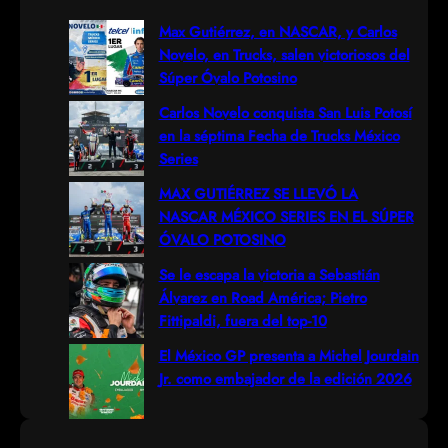
r
Max Gutiérrez, en NASCAR, y Carlos
Novelo, en Trucks, salen victoriosos del
c
Súper Óvalo Potosino
h
Carlos Novelo conquista San Luis Potosí
en la séptima Fecha de Trucks México
Series
MAX GUTIÉRREZ SE LLEVÓ LA
NASCAR MÉXICO SERIES EN EL SÚPER
ÓVALO POTOSINO
Se le escapa la victoria a Sebastián
Álvarez en Road América; Pietro
Fittipaldi, fuera del top-10
El México GP presenta a Michel Jourdain
Jr. como embajador de la edición 2026