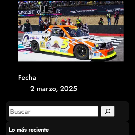
Fecha
2 marzo, 2025
S
e
Lo más reciente
a