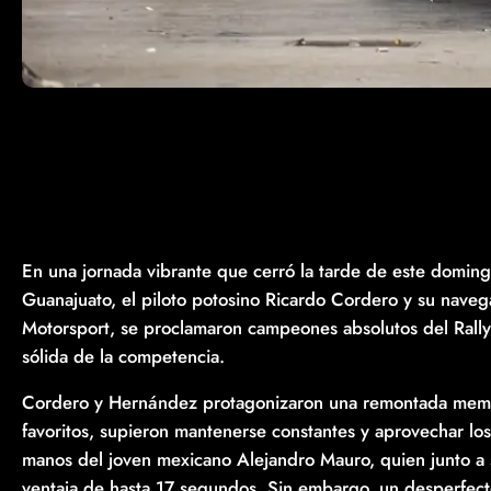
En una jornada vibrante que cerró la tarde de este domin
Guanajuato, el piloto potosino Ricardo Cordero y su na
Motorsport, se proclamaron campeones absolutos del Rall
sólida de la competencia.
Cordero y Hernández protagonizaron una remontada memor
favoritos, supieron mantenerse constantes y aprovechar lo
manos del joven mexicano Alejandro Mauro, quien junto a 
ventaja de hasta 17 segundos. Sin embargo, un desperfect