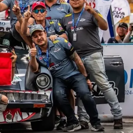
El México GP presenta a Michel
Jourdain Jr. como embajador
de la edición 2026
¡Síguenos!
Facebook
Instagram
X