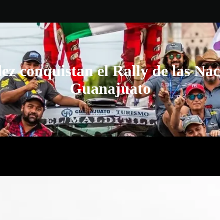
z conquistan el Rally de las Nac
Guanajuato