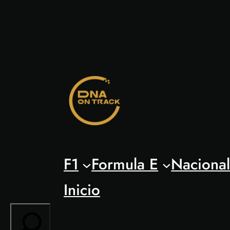
Saltar
al
contenido
F1
Formula E
Naciona
Inicio
Search