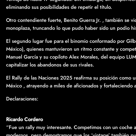
eliminando sus posibilidades de repetir el título.
Otro contendiente fuerte, Benito Guerra Jr. , también se v
monoplaza, truncando lo que pudo haber sido un podio h
El segundo lugar fue para el binomio conformado por Gil
México), quienes mantuvieron un ritmo constante y competi
Manuel García y su copiloto Alex Morales, del equipo LUMA
capitalizar los abandonos de sus rivales.
El Rally de las Naciones 2025 reafirma su posición como u
México , atrayendo a miles de aficionados y fortaleciendo
Declaraciones:
Ricardo Cordero
“Fue un rally muy interesante. Competimos con un coche an
modernos, pero demostramos que los ‘vintage’ también pued