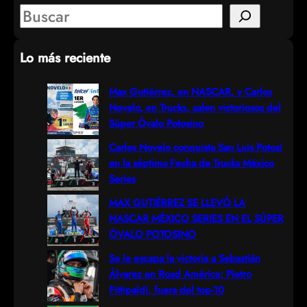
S
e
Lo más reciente
a
r
Max Gutiérrez, en NASCAR, y Carlos
Novelo, en Trucks, salen victoriosos del
c
Súper Óvalo Potosino
h
Carlos Novelo conquista San Luis Potosí
en la séptima Fecha de Trucks México
Series
MAX GUTIÉRREZ SE LLEVÓ LA
NASCAR MÉXICO SERIES EN EL SÚPER
ÓVALO POTOSINO
Se le escapa la victoria a Sebastián
Álvarez en Road América; Pietro
Fittipaldi, fuera del top-10