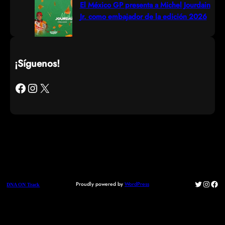
El México GP presenta a Michel Jourdain
Jr. como embajador de la edición 2026
¡Síguenos!
Facebook
Instagram
X
Twitter
Instag
Fac
Proudly powered by
WordPress
DNA ON Track