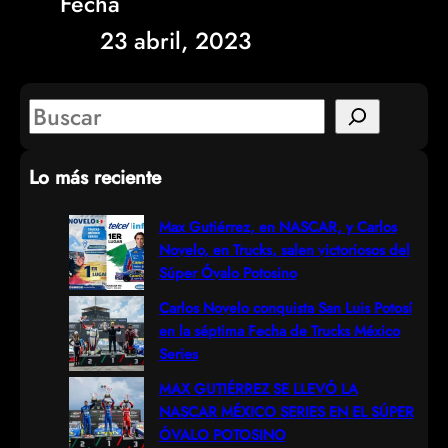
Fecha
23 abril, 2023
S
e
Lo más reciente
a
r
Max Gutiérrez, en NASCAR, y Carlos
Novelo, en Trucks, salen victoriosos del
c
Súper Óvalo Potosino
h
Carlos Novelo conquista San Luis Potosí
en la séptima Fecha de Trucks México
Series
MAX GUTIÉRREZ SE LLEVÓ LA
NASCAR MÉXICO SERIES EN EL SÚPER
ÓVALO POTOSINO