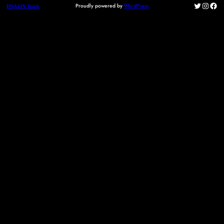
Twitter
Instag
Fac
Proudly powered by
WordPress
DNA ON Track