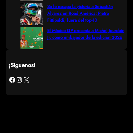
Se le escapa la victoria a Sebastián
Álvarez en Road América; Pietro
Fittipaldi, fuera del top-10
El México GP presenta a Michel Jourdain
Jr. como embajador de la edición 2026
¡Síguenos!
Facebook
Instagram
X