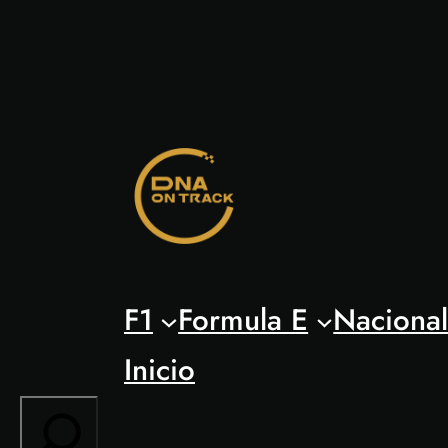
Saltar
al
contenido
F1
Formula E
Naciona
Inicio
Search