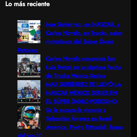
Lo más reciente
a
Max Gutiérrez, en NASCAR, y
r
Carlos Novelo, en Trucks, salen
c
victoriosos del Súper Óvalo
Potosino
h
Carlos Novelo conquista San
Luis Potosí en la séptima Fecha
de Trucks México Series
MAX GUTIÉRREZ SE LLEVÓ LA
NASCAR MÉXICO SERIES EN
EL SÚPER ÓVALO POTOSINO
Se le escapa la victoria a
Sebastián Álvarez en Road
América; Pietro Fittipaldi, fuera
del top-10