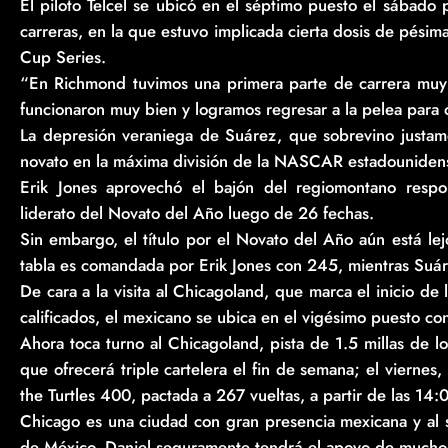
El piloto Telcel se ubicó en el séptimo puesto el sábado
carreras, en la que estuvo implicada cierta dosis de pési
Cup Series.
“En Richmond tuvimos una primera parte de carrera muy 
funcionaron muy bien y logramos regresar a la pelea para 
La depresión veraniega de Suárez, que sobrevino justa
novato en la máxima división de la NASCAR estadounidense
Erik Jones aprovechó el bajón del regiomontano respo
liderato del Novato del Año luego de 26 fechas.
Sin embargo, el título por el Novato del Año aún está lej
tabla es comandada por Erik Jones con 245, mientras Suá
De cara a la visita al Chicagoland, que marca el inicio de 
calificados, el mexicano se ubica en el vigésimo puesto c
Ahora toca turno al Chicagoland, pista de 1.5 millas de l
que ofrecerá triple cartelera el fin de semana; el viernes, 
the Turtles 400, pactada a 267 vueltas, a partir de las 14
Chicago es una ciudad con gran presencia mexicana y al 
de México, Daniel seguramente tendrá el apoyo de muchos