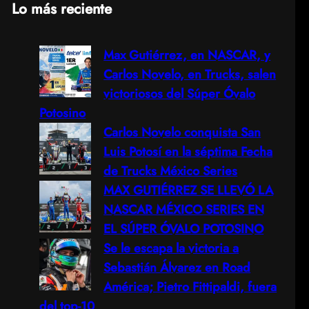
Lo más reciente
a
Max Gutiérrez, en NASCAR, y
r
Carlos Novelo, en Trucks, salen
c
victoriosos del Súper Óvalo
Potosino
h
Carlos Novelo conquista San
Luis Potosí en la séptima Fecha
de Trucks México Series
MAX GUTIÉRREZ SE LLEVÓ LA
NASCAR MÉXICO SERIES EN
EL SÚPER ÓVALO POTOSINO
Se le escapa la victoria a
Sebastián Álvarez en Road
América; Pietro Fittipaldi, fuera
del top-10