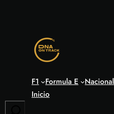
Saltar
al
contenido
F1
Formula E
Naciona
Inicio
Search