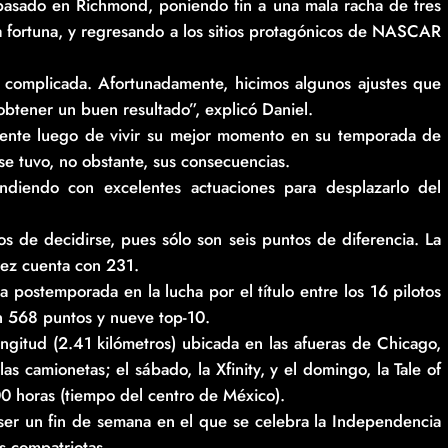
 pasado en Richmond, poniendo fin a una mala racha de tres
ma fortuna, y regresando a los sitios protagónicos de NASCAR
complicada. Afortunadamente, hicimos algunos ajustes que
obtener un buen resultado”, explicó Daniel.
mente luego de vivir su mejor momento en su temporada de
 tuvo, no obstante, sus consecuencias.
ndiendo con excelentes actuaciones para desplazarlo del
os de decidirse, pues sólo son seis puntos de diferencia. La
rez cuenta con 231.
la postemporada en la lucha por el título entre los 16 pilotos
on 568 puntos y nueve top-10.
ongitud (2.41 kilómetros) ubicada en las afueras de Chicago,
las camionetas; el sábado, la Xfinity, y el domingo, la Tale of
:00 horas (tiempo del centro de México).
ser un fin de semana en el que se celebra la Independencia
 compatriotas.