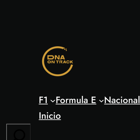
Saltar
al
contenido
F1
Formula E
Naciona
Inicio
Search