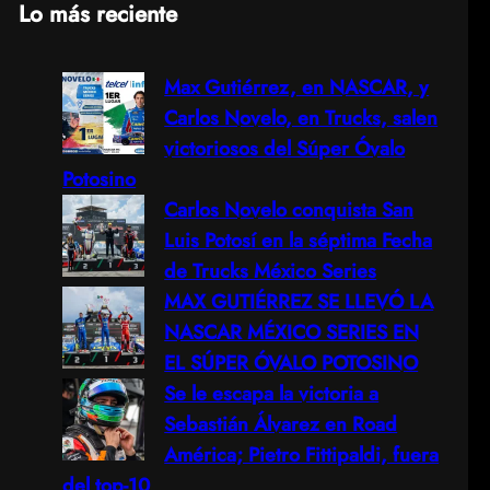
Lo más reciente
a
Max Gutiérrez, en NASCAR, y
r
Carlos Novelo, en Trucks, salen
c
victoriosos del Súper Óvalo
Potosino
h
Carlos Novelo conquista San
Luis Potosí en la séptima Fecha
de Trucks México Series
MAX GUTIÉRREZ SE LLEVÓ LA
NASCAR MÉXICO SERIES EN
EL SÚPER ÓVALO POTOSINO
Se le escapa la victoria a
Sebastián Álvarez en Road
América; Pietro Fittipaldi, fuera
del top-10