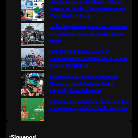
r
Max Gutiérrez, en NASCAR, y Carlos
Novelo, en Trucks, salen victoriosos del
c
Súper Óvalo Potosino
h
Carlos Novelo conquista San Luis Potosí
en la séptima Fecha de Trucks México
Series
MAX GUTIÉRREZ SE LLEVÓ LA
NASCAR MÉXICO SERIES EN EL SÚPER
ÓVALO POTOSINO
Se le escapa la victoria a Sebastián
Álvarez en Road América; Pietro
Fittipaldi, fuera del top-10
El México GP presenta a Michel Jourdain
Jr. como embajador de la edición 2026
¡Síguenos!