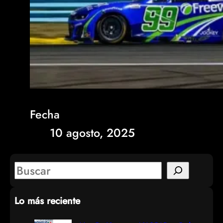
Fecha
10 agosto, 2025
S
e
Lo más reciente
a