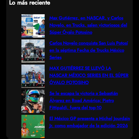
Lo más reciente
a
r
Max Gutiérrez, en NASCAR, y Carlos
Novelo, en Trucks, salen victoriosos del
c
Súper Óvalo Potosino
h
Carlos Novelo conquista San Luis Potosí
en la séptima Fecha de Trucks México
Series
MAX GUTIÉRREZ SE LLEVÓ LA
NASCAR MÉXICO SERIES EN EL SÚPER
ÓVALO POTOSINO
Se le escapa la victoria a Sebastián
Álvarez en Road América; Pietro
Fittipaldi, fuera del top-10
El México GP presenta a Michel Jourdain
Jr. como embajador de la edición 2026