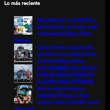
Lo más reciente
a
Max Gutiérrez, en NASCAR, y
r
Carlos Novelo, en Trucks, salen
c
victoriosos del Súper Óvalo
Potosino
h
Carlos Novelo conquista San
Luis Potosí en la séptima Fecha
de Trucks México Series
MAX GUTIÉRREZ SE LLEVÓ LA
NASCAR MÉXICO SERIES EN
EL SÚPER ÓVALO POTOSINO
Se le escapa la victoria a
Sebastián Álvarez en Road
América; Pietro Fittipaldi, fuera
del top-10