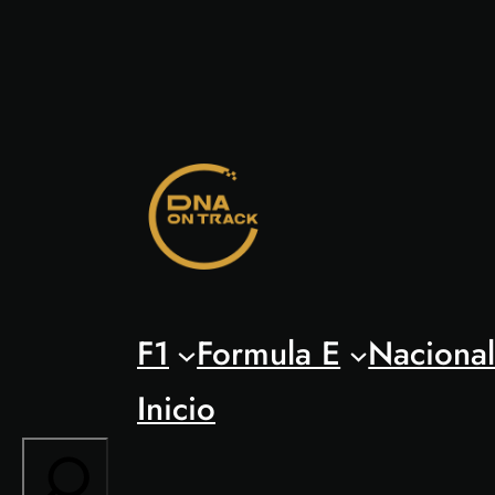
Saltar
al
contenido
F1
Formula E
Naciona
Inicio
Search