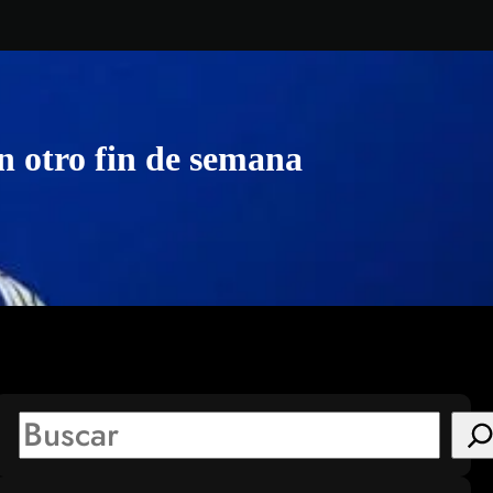
en otro fin de semana
S
e