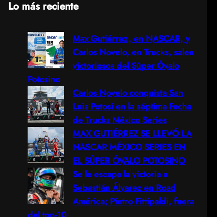
Lo más reciente
a
Max Gutiérrez, en NASCAR, y
r
Carlos Novelo, en Trucks, salen
c
victoriosos del Súper Óvalo
Potosino
h
Carlos Novelo conquista San
Luis Potosí en la séptima Fecha
de Trucks México Series
MAX GUTIÉRREZ SE LLEVÓ LA
NASCAR MÉXICO SERIES EN
EL SÚPER ÓVALO POTOSINO
Se le escapa la victoria a
Sebastián Álvarez en Road
América; Pietro Fittipaldi, fuera
del top-10