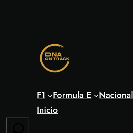
Saltar
al
contenido
F1
Formula E
Naciona
Inicio
Search