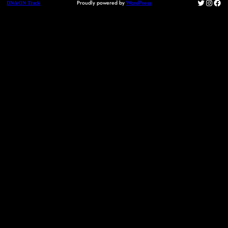
Twitter
Instag
Fac
Proudly powered by
WordPress
DNA ON Track