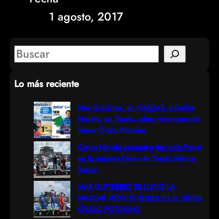
1 agosto, 2017
S
e
Lo más reciente
a
r
Max Gutiérrez, en NASCAR, y Carlos
Novelo, en Trucks, salen victoriosos del
c
Súper Óvalo Potosino
h
Carlos Novelo conquista San Luis Potosí
en la séptima Fecha de Trucks México
Series
MAX GUTIÉRREZ SE LLEVÓ LA
NASCAR MÉXICO SERIES EN EL SÚPER
ÓVALO POTOSINO