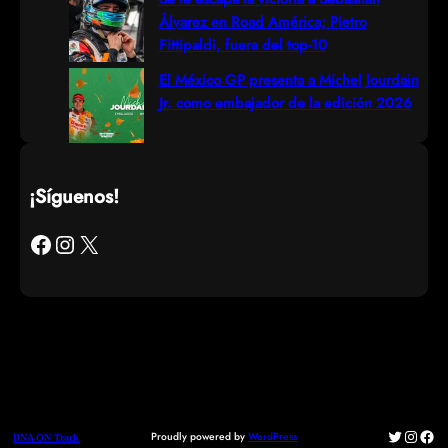
Álvarez en Road América; Pietro
Fittipaldi, fuera del top-10
El México GP presenta a Michel Jourdain
Jr. como embajador de la edición 2026
¡Síguenos!
Facebook
Instagram
X
Twitter
Instag
Fac
Proudly powered by
WordPress
DNA ON Track