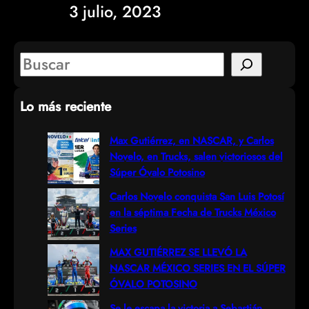
3 julio, 2023
S
e
Lo más reciente
a
r
Max Gutiérrez, en NASCAR, y Carlos
Novelo, en Trucks, salen victoriosos del
c
Súper Óvalo Potosino
h
Carlos Novelo conquista San Luis Potosí
en la séptima Fecha de Trucks México
Series
MAX GUTIÉRREZ SE LLEVÓ LA
NASCAR MÉXICO SERIES EN EL SÚPER
ÓVALO POTOSINO
Se le escapa la victoria a Sebastián