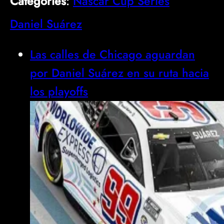
Categories
:
Nascar Cup Series
Daniel Suárez
Las calles de Chicago aguardan
por Daniel Suárez en su ruta hacia
los playoffs