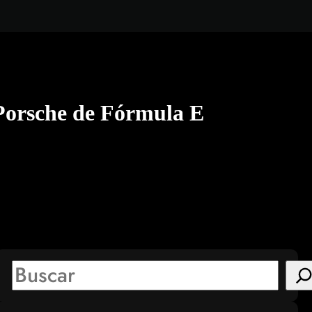
Porsche de Fórmula E
S
e