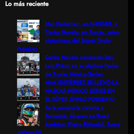
Lo más reciente
a
Max Gutiérrez, en NASCAR, y
r
Carlos Novelo, en Trucks, salen
c
victoriosos del Súper Óvalo
Potosino
h
Carlos Novelo conquista San
Luis Potosí en la séptima Fecha
de Trucks México Series
MAX GUTIÉRREZ SE LLEVÓ LA
NASCAR MÉXICO SERIES EN
EL SÚPER ÓVALO POTOSINO
Se le escapa la victoria a
Sebastián Álvarez en Road
América; Pietro Fittipaldi, fuera
del top-10