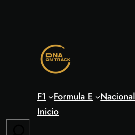
Saltar
al
contenido
F1
Formula E
Naciona
Inicio
Search