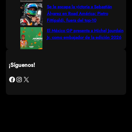
Se le escapa la victoria a Sebastián
Álvarez en Road América; Pietro
Fittipaldi, fuera del top-10
El México GP presenta a Michel Jourdain
Jr. como embajador de la edición 2026
¡Síguenos!
Facebook
Instagram
X