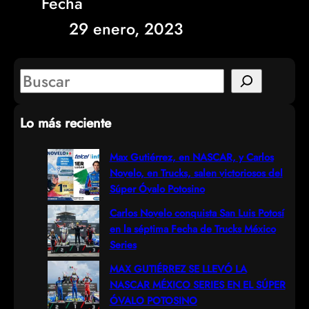
Fecha
29 enero, 2023
S
e
Lo más reciente
a
r
Max Gutiérrez, en NASCAR, y Carlos
Novelo, en Trucks, salen victoriosos del
c
Súper Óvalo Potosino
h
Carlos Novelo conquista San Luis Potosí
en la séptima Fecha de Trucks México
Series
MAX GUTIÉRREZ SE LLEVÓ LA
NASCAR MÉXICO SERIES EN EL SÚPER
ÓVALO POTOSINO