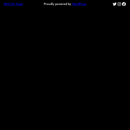
Twitter
Instag
Fac
Proudly powered by
WordPress
DNA ON Track